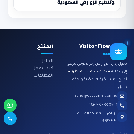
وتنظيم الزوار في السعودية.
Visitor Flow
المنتج
الحلول
نحوّل إدارة الزوار من إجراء يومي مرهق
كيف يعمل
إلى عملية
منظمة وآمنة ومتطورة
القطاعات
تمنح المنشأة رؤية لحظية وتحكم
كامل.
sales@datatime.com.sa
0501 533 56 966+
الرياض، المملكة العربية
السعودية