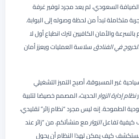
الضيافة السعودي، لم يعد مجرد توفير غرفة
ربة متكاملة تبدأ من لحظة وصوله إلى البوابة.
بالسرعة والأمان الكافيين لترك انطباع أول لا
لخروج في الفنادق
سلاسة العمليات ويعزز أمان
2030 والطفرة السياحية غير المسبوقة، أصبح التميز التشغيلي
ر
نظام إدارة الزوار
الحديث، المصمم خصيصًا لتلبية
دية الطموحة. إنه ليس مجرد “نظام زائر” تقليدي،
ف كيفية تفاعل
الزوار
مع منشآتكم، من “زائر عند
نا نستكشف كيف يمكن لهذا النظام أن يحول