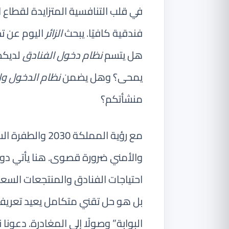
في قلب التنافسية المتزايدة لقطاع 
فندقية كافيًا. يبحث
الزائر
اليوم عن تج
هل يتسم
نظام دخول الفنادق
لديكم 
يمحى؟ وهل يضمن
نظام الدخول وا
منشأتكم؟
مع رؤية المملكة 
والأمني ضرورة قصوى. هنا يأتي دو
احتياجات الفنادق والمنتجعات السعو
بل هو حل تقني متكامل يعيد تعري
البوابة” وصولًا إلى المغادرة. دعو