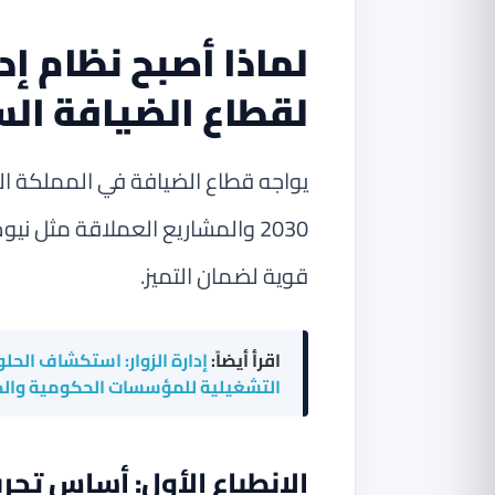
لماذا أصبح نظام إد
لقطاع الضيافة ال
يواجه قطاع الضيافة في المملكة الع
2030 والمشاريع العملاقة مثل نيو
قوية لضمان التميز.
اقرأ أيضاً:
إدارة الزوار: استكشاف الحل
التشغيلية للمؤسسات الحكومية وال
الانطباع الأول: أساس تجرب