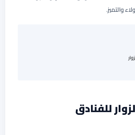
لاء والتميز.
وار
زوار للفنادق