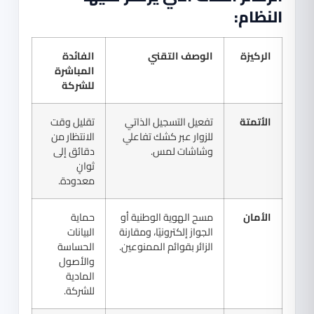
النظام:
الركيزة
الوصف التقني
الفائدة
المباشرة
للشركة
الأتمتة
تفعيل التسجيل الذاتي
تقليل وقت
للزوار عبر كشك تفاعلي
الانتظار من
وشاشات لمس.
دقائق إلى
ثوانٍ
معدودة.
الأمان
مسح الهوية الوطنية أو
حماية
الجواز إلكترونيًا، ومقارنة
البيانات
الزائر بقوائم الممنوعين.
الحساسة
والأصول
المادية
للشركة.