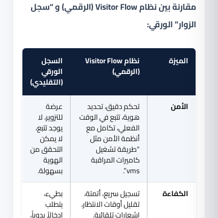
مقارنة بين نظام Visitor Flow (الرقمي) و “سجل
الزوار” الورقي:
الميزة
نظام Visitor Flow
السجل
(الرقمي)
الورقي
(التقليدي)
الأمن
تحكم دقيق، تحديد
عرضة
هوية، تتبع في الوقت
للتزوير، لا
الفعلي، تكامل مع
يوجد تتبع،
أنظمة الأمن مثل
لا يمكن
“طريقة تشغيل
التحقق من
كاميرات المراقبة
الهوية
vms”.
بسهولة.
الكفاءة
تسجيل سريع، أتمتة،
بطيء،
تقليل أوقات الانتظار،
يتطلب
إشعارات تلقائية.
إدخالاً يدوياً،