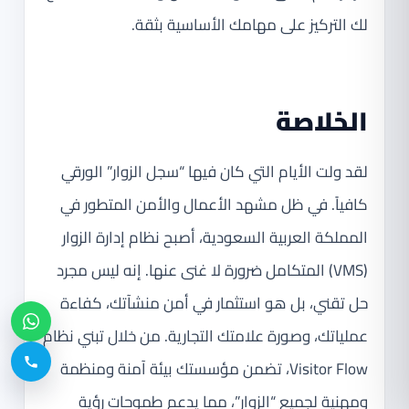
لك التركيز على مهامك الأساسية بثقة.
الخلاصة
لقد ولت الأيام التي كان فيها “سجل الزوار” الورقي
كافياً. في ظل مشهد الأعمال والأمن المتطور في
المملكة العربية السعودية، أصبح نظام إدارة الزوار
(VMS) المتكامل ضرورة لا غنى عنها. إنه ليس مجرد
حل تقني، بل هو استثمار في أمن منشآتك، كفاءة
عملياتك، وصورة علامتك التجارية. من خلال تبني نظام
Visitor Flow، تضمن مؤسستك بيئة آمنة ومنظمة
ومهنية لجميع “الزوار”، مما يدعم طموحات رؤية