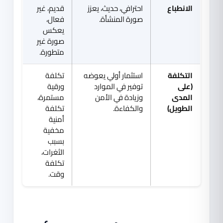
الانطباع
احترافي، حديث، يعزز
قديم، غير
صورة المنشأة.
فعال،
يعكس
صورة غير
متطورة.
التكلفة
استثمار أولي يعوضه
تكلفة
(على
توفير في الموارد
ورقية
المدى
وزيادة في الأمن
مستمرة،
الطويل)
والكفاءة.
تكلفة
أمنية
مخفية
بسبب
الثغرات،
تكلفة
وقت.