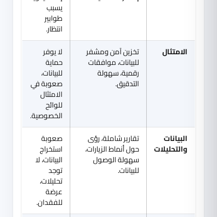
يسبب
طوابير
انتظار.
الامتثال
تخزين آمن ومشفر
لا يوفر
للبيانات، موافقات
حماية
رقمية، سهولة
للبيانات،
التدقيق.
صعوبة في
الامتثال
للوائح
الخصوصية.
البيانات
تقارير شاملة، رؤى
صعوبة
والتحليلات
حول أنماط الزيارات،
استخراج
سهولة الوصول
البيانات، لا
للبيانات.
توجد
تحليلات،
عرضة
للفقدان.