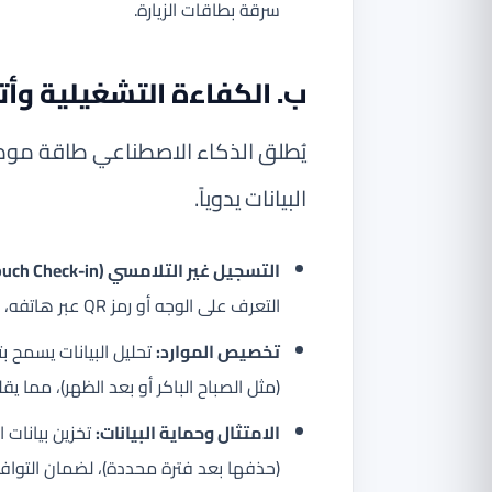
سرقة بطاقات الزيارة.
ب. الكفاءة التشغيلية وأتم
يُطلق الذكاء الاصطناعي طاقة موظف
البيانات يدوياً.
التسجيل غير التلامسي (Zero-touch Check-in):
التعرف على الوجه أو رمز QR عبر هاتفه، مما يلغي الحاجة إلى لمس الأجهزة أو التعامل مع الأوراق.
تخصيص الموارد:
تحليل البيانات يسمح ب
(مثل الصباح الباكر أو بعد الظهر)، مما يق
الامتثال وحماية البيانات:
تخزين بيانات ا
(حذفها بعد فترة محددة)، لضمان التوافق