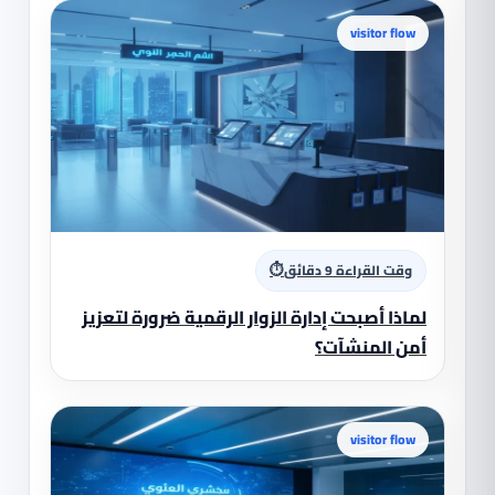
visitor flow
⏱
وقت القراءة 9 دقائق
لماذا أصبحت إدارة الزوار الرقمية ضرورة لتعزيز
أمن المنشآت؟
visitor flow