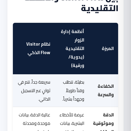
التقليدية
أنظمة إدارة
الزوار
نظام Visitor
الميزة
التقليدية
Flow الذكي
(يدوية/
ورقية)
بطيئة، تتطلب
سريعة جداً، تتم في
الكفاءة
وقتاً طويلاً
ثوانٍ عبر التسجيل
والسرعة
وجهداً بشرياً.
الذاتي.
الدقة
عرضة للأخطاء
عالية الدقة، بيانات
وموثوقية
البشرية، بيانات
موحدة ومحدثة