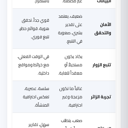
البيانات
غير مكتملة.
باستمرار.
ضعيف، يعتمد
قوي جداً، تحقق
الأمان
على تقدير
هوية، قوائم حظر،
والتحقق
بشري، صعوبة
تتبع فوري.
في التتبع.
يكاد يكون
في الوقت الفعلي،
تتبع الزوار
مستحيلاً أو
مع خرائط ومواقع
معقداً للغاية.
داخلية.
غالباً ما تكون
سلسة، عصرية،
تجربة الزائر
مزعجة وغير
تعكس احترافية
احترافية.
المنشأة.
صعب، يتطلب
سهل، تقارير