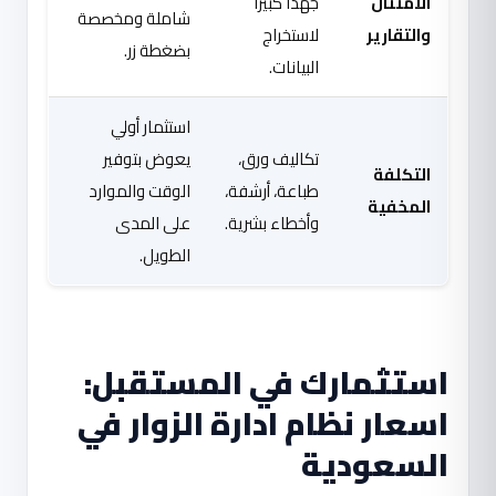
الامتثال
جهداً كبيراً
شاملة ومخصصة
والتقارير
لاستخراج
بضغطة زر.
البيانات.
استثمار أولي
تكاليف ورق،
يعوض بتوفير
التكلفة
طباعة، أرشفة،
الوقت والموارد
المخفية
وأخطاء بشرية.
على المدى
الطويل.
استثمارك في المستقبل:
اسعار نظام ادارة الزوار في
السعودية