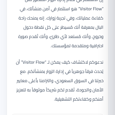
“Visitor Flow” هو استثمار في أمن منشأتك، في
كفاءة عملياتك، وفي تجربة زوارك. إنه يمنحك راحة
البال بمعرفة أنك مُسيطر على كل نقطة دخول
وخروج، وأنك مُستعد لأي طارئ، وأنك تُقدم صورة
احترافية ومتقدمة لمؤسستك.
ندعوكم لاكتشاف كيف يمكن لـ “Visitor Flow” أن
يُحدث فرقاً جوهرياً في إدارة الزوار بمنشآتكم. مع
خبرتنا في السوق السعودي، والتزامنا بأعلى معايير
الأمان والجودة، نُقدم لكم شريكاً موثوقاً به لتعزيز
أمنكم وكفاءتكم التشغيلية.