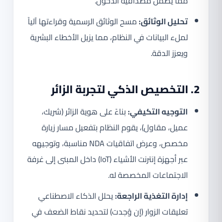
مما يضمن مصداقية الدخول.
تحليل الوثائق:
مسح الوثائق الرسمية وقراءتها آلياً
لملء البيانات في النظام، مما يزيل الأخطاء البشرية
ويعزز الدقة.
2. التخصيص الذكي لتجربة الزائر
التوجيه التكيفي:
بناءً على هوية الزائر (شريك،
عميل، مقاول)، يقوم النظام بتفعيل مسار زيارة
مخصص، وعرض اتفاقيات NDA مناسبة، وتوجيهه
عبر أجهزة إنترنت الأشياء (IoT) داخل المبنى إلى غرفة
الاجتماعات المخصصة له.
إدارة التغذية الراجعة:
يحلل الذكاء الاصطناعي
تعليقات الزوار (إن وُجدت) لتحديد نقاط الضعف في