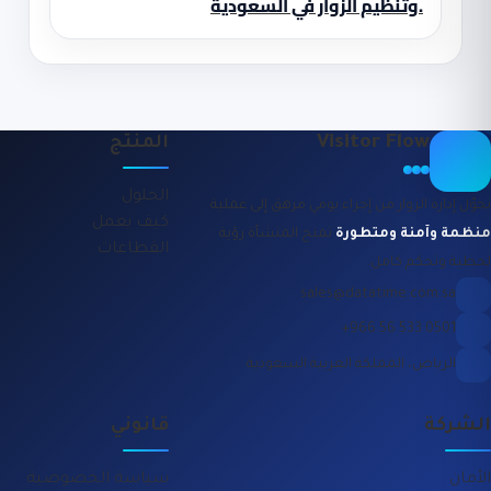
وتنظيم الزوار في السعودية.
Visitor Flow
المنتج
الحلول
نحوّل إدارة الزوار من إجراء يومي مرهق إلى عملية
كيف يعمل
منظمة وآمنة ومتطورة
تمنح المنشأة رؤية
القطاعات
لحظية وتحكم كامل.
sales@datatime.com.sa
0501 533 56 966+
الرياض، المملكة العربية السعودية
الشركة
قانوني
الأمان
سياسة الخصوصية