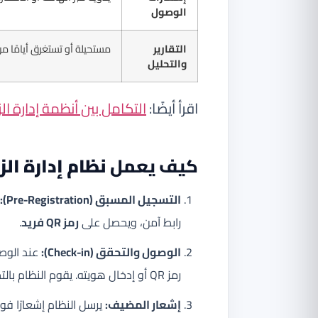
الوصول
التقارير
مستحيلة أو تستغرق أيامًا من
والتحليل
اقرأ أيضًا:
التكامل بين أنظمة إدارة ا
كيف يعمل
نظام إدارة الزوا
التسجيل المسبق (Pre-Registration):
رابط آمن، ويحصل على
رمز QR فريد
.
الوصول والتحقق (Check-in):
رمز QR أو إدخال هويته. يقوم النظام بالتحقق من هويته (ربما عبر بصمة الوجه أو الهوية الوطنية).
إشعار المضيف:
يرسل النظام إشعارًا فور