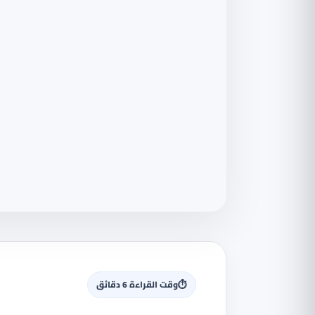
⏱
وقت القراءة 6 دقائق