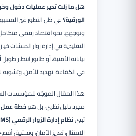
هل ما زلت تدير عمليات دخول وخرو
الورقية؟
في ظل التطور غير المسبو
التقليدية في إدارة زوار المنشآت خيار
بياناته الأمنية، أو طابور انتظار طوي
في الكفاءة، تهديد للأمن، وتشويه لص
هذا المقال الموجّه للمؤسسات الس
مجرد دليل نظري، بل هو
خطة عمل ا
تبني
نظام إدارة الزوار الرقمي (VMS)
الامتثال، تعزيز الأمان، وتحقيق أقص