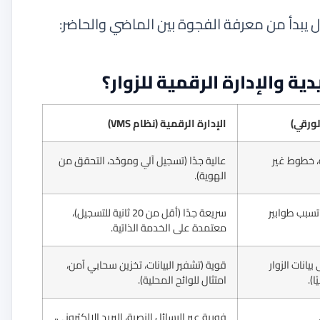
 يبدأ من معرفة الفجوة بين الماضي والحاضر:
دية والإدارة الرقمية للزوار؟
لورقي)
الإدارة الرقمية (نظام VMS)
، خطوط غير
عالية جدًا (تسجيل آلي وموحّد، التحقق من
الهوية).
تسبب طوابير
سريعة جدًا (أقل من 20 ثانية للتسجيل)،
معتمدة على الخدمة الذاتية.
انات الزوار
قوية (تشفير البيانات، تخزين سحابي آمن،
).
امتثال للوائح المحلية).
فورية عبر الرسائل النصية، البريد الإلكتروني،