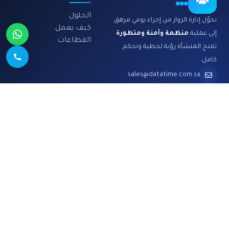
الحلول
نحوّل إدارة الزوار من إجراء يومي مرهق
كيف يعمل
إلى عملية
منظمة وآمنة ومتطورة
القطاعات
تمنح المنشأة رؤية لحظية وتحكم
كامل.
sales@datatime.com.sa
0501 533 56 966+
الرياض، المملكة العربية
السعودية
الشركة
قانوني
الأمان
سياسة الخصوصية
الأسعار
شروط الخدمة
الأسئلة الشائعة
اتفاقية مستوى الخدمة
طلب عرض توضيحي
الامتثال