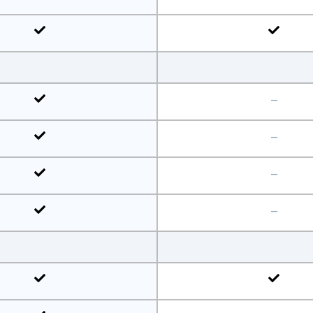
—
—
—
—