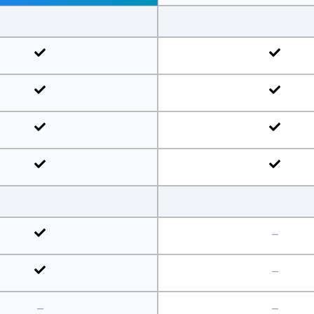
—
—
—
—