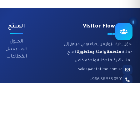
Visitor Flow
المنتج
الحلول
نحوّل إدارة الزوار من إجراء يومي مرهق إلى
كيف يعمل
عملية
منظمة وآمنة ومتطورة
تمنح
القطاعات
المنشأة رؤية لحظية وتحكم كامل.
sales@datatime.com.sa
0501 533 56 966+
الرياض، المملكة العربية السعودية
اشترك في النشرة الإخبارية