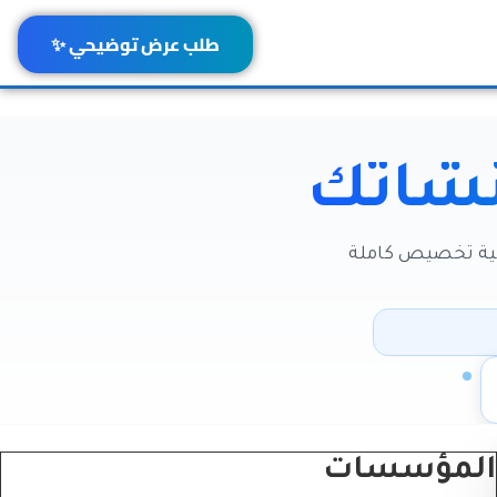
طلب عرض توضيحي ✨
نشأتك
نية تخصيص كاملة
المؤسسات