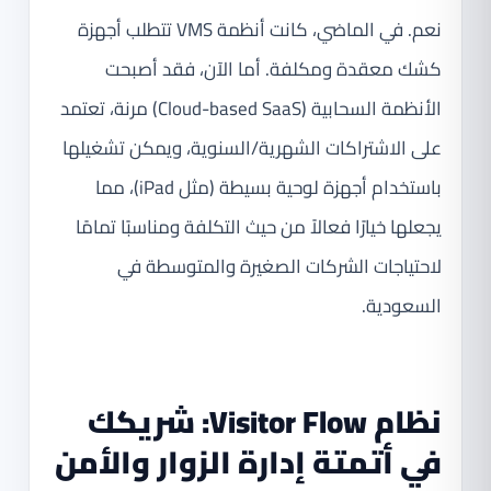
نعم. في الماضي، كانت أنظمة VMS تتطلب أجهزة
كشك معقدة ومكلفة. أما الآن، فقد أصبحت
الأنظمة السحابية (Cloud-based SaaS) مرنة، تعتمد
على الاشتراكات الشهرية/السنوية، ويمكن تشغيلها
باستخدام أجهزة لوحية بسيطة (مثل iPad)، مما
يجعلها خيارًا فعالاً من حيث التكلفة ومناسبًا تمامًا
لاحتياجات الشركات الصغيرة والمتوسطة في
السعودية.
نظام Visitor Flow: شريكك
في أتمتة إدارة الزوار والأمن