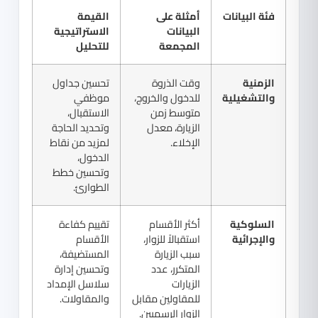
فئة البيانات
أمثلة على
القيمة
البيانات
الاستراتيجية
المجمعة
للتحليل
الزمنية
وقت الذروة
تحسين جداول
والتشغيلية
للدخول والخروج،
موظفي
متوسط زمن
الاستقبال،
الزيارة، معدل
وتحديد الحاجة
الإخلاء.
لمزيد من نقاط
الدخول،
وتحسين خطط
الطوارئ.
السلوكية
أكثر الأقسام
تقييم كفاءة
والإجرائية
استقبالاً للزوار،
الأقسام
سبب الزيارة
المستضيفة،
المتكرر، عدد
وتحسين إدارة
الزيارات
سلاسل الإمداد
للمقاولين مقابل
والمقاولات.
الزوار الرسميين.