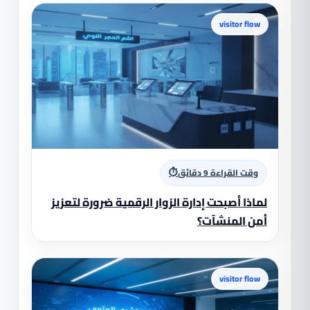
visitor flow
⏱
وقت القراءة 9 دقائق
لماذا أصبحت إدارة الزوار الرقمية ضرورة لتعزيز
أمن المنشآت؟
visitor flow