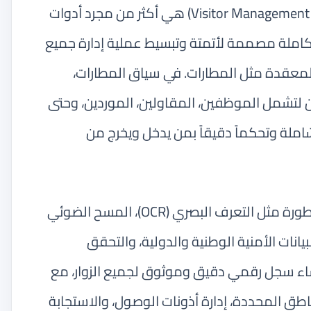
أنظمة إدارة الزوار (Visitor Management Systems – VMS) هي أكثر من مجرد أدوات
تكاملة مصممة لأتمتة وتبسيط عملية إدارة جميع
والمعقدة مثل المطارات. في سياق المطارات،
ن لتشمل الموظفين، المقاولين، الموردين، وحتى
 شاملة وتحكماً دقيقاً بمن يدخل ويخرج من
تعتمد هذه الأنظمة على تقنيات متطورة مثل التعرف البصري (OCR)، المسح الضوئي
يانات الأمنية الوطنية والدولية، والتحقق
اء سجل رقمي دقيق وموثوق لجميع الزوار، مع
اطق المحددة، إدارة أذونات الوصول، والاستجابة