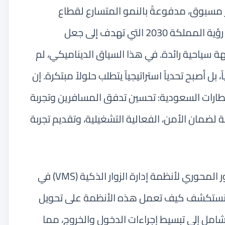
ر مسبوق، مدفوعةً بالنمو المتسارع لقطاع
السياحة والحج والعمرة، وطموحات رؤية المملكة 2030 التي تهدف إلى جعل
هة سياحية رائدة. في هذا السياق الديناميكي، لم
، بل أصبح تحدياً استراتيجياً يتطلب حلولاً مبتكرة. إن
لمطارات السعودية: تحسين تدفق المسافرين وتجربة
 لضمان الأمن، الفعالية التشغيلية، وتقديم تجربة
في هذه المقالة، سنتعمق في الدور المحوري لأنظمة إدارة الزوار الذكية (VMS) في
نستكشف كيف تعمل هذه الأنظمة على تحويل
شامل إلى تبسيط إجراءات الدخول والخروج، مما