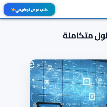
طلب عرض توضيحي
لول متكاملة